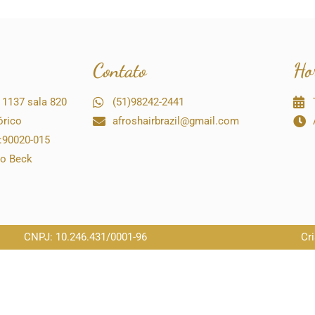
Contato
Ho
 1137 sala 820
(51)98242-2441
órico
afroshairbrazil@gmail.com
P:90020-015
io Beck
CNPJ: 10.246.431/0001-96
Cr